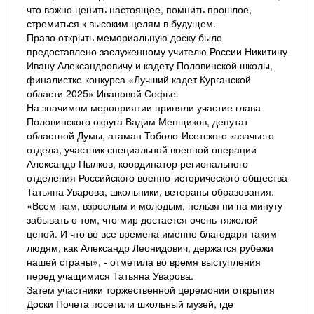
что важно ценить настоящее, помнить прошлое,
стремиться к высоким целям в будущем.
Право открыть мемориальную доску было
предоставлено заслуженному учителю России Никитину
Ивану Александровичу и кадету Половинской школы,
финалистке конкурса «Лучший кадет Курганской
области 2025» Ивановой Софье.
На значимом мероприятии приняли участие глава
Половинского округа Вадим Менщиков, депутат
областной Думы, атаман Тоболо-Исетского казачьего
отдела, участник специальной военной операции
Александр Пылков, координатор регионального
отделения Российского военно-исторического общества
Татьяна Уварова, школьники, ветераны образования.
«Всем нам, взрослым и молодым, нельзя ни на минуту
забывать о том, что мир достается очень тяжелой
ценой. И что во все времена именно благодаря таким
людям, как Александр Леонидович, держатся рубежи
нашей страны», - отметила во время выступления
перед учащимися Татьяна Уварова.
Затем участники торжественной церемонии открытия
Доски Почета посетили школьный музей, где