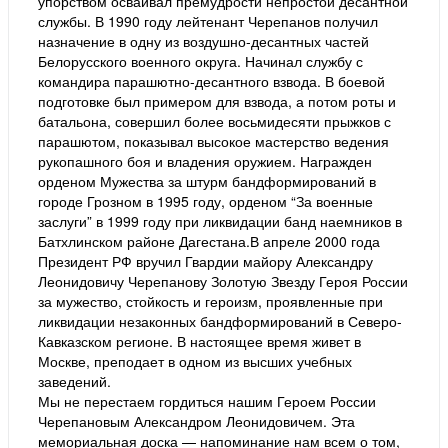
упорством осваивал премудрости непростой десантной
службы. В 1990 году лейтенант Черепанов получил
назначение в одну из воздушно-десантных частей
Белорусского военного округа. Начинал службу с
командира парашютно-десантного взвода. В боевой
подготовке был примером для взвода, а потом роты и
батальона, совершил более восьмидесяти прыжков с
парашютом, показывал высокое мастерство ведения
рукопашного боя и владения оружием. Награжден
орденом Мужества за штурм бандформирований в
городе Грозном в 1995 году, орденом “За военные
заслуги” в 1999 году при ликвидации банд наемников в
Батхлинском районе Дагестана.В апреле 2000 года
Президент РФ вручил Гвардии майору Александру
Леонидовичу Черепанову Золотую Звезду Героя России
за мужество, стойкость и героизм, проявленные при
ликвидации незаконных бандформирований в Северо-
Кавказском регионе. В настоящее время живет в
Москве, преподает в одном из высших учебных
заведений.
Мы не перестаем гордиться нашим Героем России
Черепановым Александром Леонидовичем. Эта
мемориальная доска — напоминание нам всем о том,