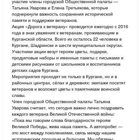
участие члены городской Общественной палаты —
Татьяна Уварова и Елена Третьякова, которые
подчеркнули важность сохранения исторической
памяти и поддержки ветеранов.
Акция «Дорога к ветерану» проводится ежегодно с 2016
года в знак уважения к ветеранам, проживающим в
Курганской области. Всего их осталось 22 человека в
Кургане, Шадринске и шести муниципальных округах.
Участники акции везут героям цветы, подарки,
продуктовые наборы и именные пакеты с письмами и
детскими рисунками от школьников и воспитанников
детских садов Кургана.
Мероприятия проходят не только в Кургане, но и в
районных центрах, сёлах и деревнях: экипажи посетят
ветеранов и возложат цветы к памятникам воинской
славы.
Член городской Общественной палаты Татьяна
Уварова считает, что сегодня важно лично поздравить
каждого ветерана Великой Отечественной войны:
«Пока мы говорим слова благодарности героям
Великой Победы, жива наша память. А автопробег —
это мост между поколениями, связь между нашим
историческим прошлым и будущем. Мы обязаны