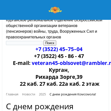
Курганское региональное отделение Всероссийской
общественной организации ветеранов
(пенсионеров) войны, труда, Вооруженных Сил и
правоохранительных органов
+7 (3522) 45–75–04
+7 (3522) 45 - 86 - 47
E-mail:
veteran45-oblsovet@rambler.
Курган,
Рихарда Зорге,39
22 каб. 27 каб. 22а каб. 2 этаж
Главная
Новости
2025
С днем рождения Комсомола!
С днем рождения