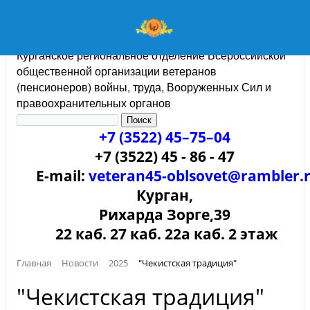
Курганское региональное отделение Всероссийской
общественной организации ветеранов
(пенсионеров) войны, труда, Вооруженных Сил и
правоохранительных органов
+7 (3522) 45–75–04
+7 (3522) 45 - 86 - 47
E-mail:
veteran45-oblsovet@rambler.
Курган,
Рихарда Зорге,39
22 каб. 27 каб. 22а каб. 2 этаж
Главная
Новости
2025
"Чекистская традиция"
"Чекистская традиция"