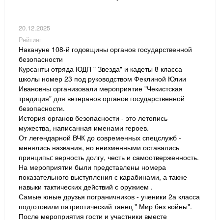
20.12.2025
Рейтинг
Накануне 108-й годовщины органов государственной
безопасности
Курсанты отряда ЮДП " Звезда" и кадеты 8 класса
школы номер 23 под руководством Феклиной Юлии
Ивановны организовали мероприятие "Чекистская
традиция" для ветеранов органов государственной
безопасности.
История органов безопасности - это летопись
мужества, написанная именами героев.
От легендарной ВЧК до современных спецслужб -
менялись названия, но неизменными оставались
принципы: верность долгу, честь и самоотверженность.
На мероприятии были представлены номера
показательного выступления с карабинами, а также
навыки тактических действий с оружием .
Самые юные друзья пограничников - ученики 2а класса
подготовили патриотический танец " Мир без войны".
После мероприятия гости и участники вместе