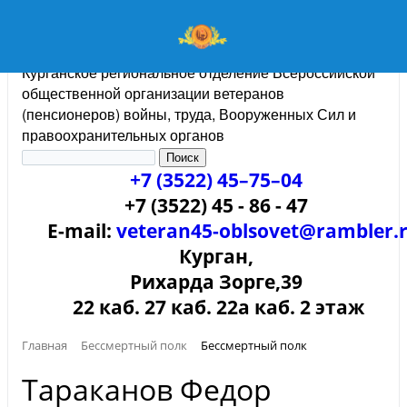
Курганское региональное отделение Всероссийской
общественной организации ветеранов
(пенсионеров) войны, труда, Вооруженных Сил и
правоохранительных органов
+7 (3522) 45–75–04
+7 (3522) 45 - 86 - 47
E-mail:
veteran45-oblsovet@rambler.
Курган,
Рихарда Зорге,39
22 каб. 27 каб. 22а каб. 2 этаж
Главная
Бессмертный полк
Бессмертный полк
Тараканов Федор